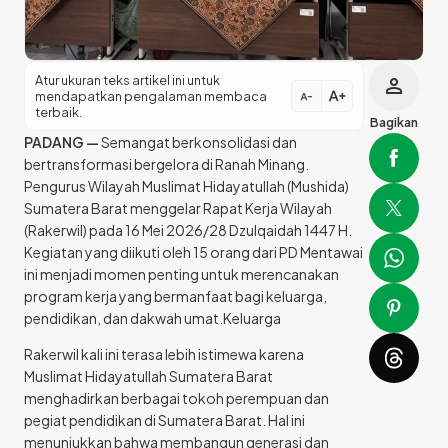
Atur ukuran teks artikel ini untuk
person
text_increase
mendapatkan pengalaman membaca
text_decrease
terbaik.
Bagikan
PADANG —
Semangat berkonsolidasi dan
bertransformasi bergelora di Ranah Minang.
Pengurus Wilayah Muslimat Hidayatullah (Mushida)
Sumatera Barat menggelar Rapat Kerja Wilayah
(Rakerwil) pada 16 Mei 2026/28 Dzulqaidah 1447 H.
Kegiatan yang diikuti oleh 15 orang dari PD Mentawai
ini menjadi momen penting untuk merencanakan
program kerja yang bermanfaat bagi keluarga,
pendidikan, dan dakwah umat.Keluarga
Rakerwil kali ini terasa lebih istimewa karena
Muslimat Hidayatullah Sumatera Barat
menghadirkan berbagai tokoh perempuan dan
pegiat pendidikan di Sumatera Barat. Hal ini
menunjukkan bahwa membangun generasi dan