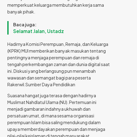
memperkuat keluarga membutuhkan kerja sama
banyak pihak.
Baca juga:
Selamat Jalan, Ustadz
Hadirnya Komisi Perempuan, Remaja, dan Keluarga
(KPRK) MUI memberikan banyak masukan tentang
pentingnya menjaga perempuan dan remaja di
tengah perkembangan zaman dan dunia digital saat
ini. Diskusi yang berlangsung pun menambah
wawasan dan semangat bagi para peserta
Rakerwil.Sumber Daya Pendidikan
Suasana hangat juga terasa dengan hadirnya
Muslimat Nahdlatul Ulama (NU). Pertemuan ini
menjadi gambaran indahnya ukhuwah dan
persatuan umat, di mana sesama organisasi
perempuan Islam bisa saling mendukung dalam
upaya memberdayakan perempuan dan menjaga
nilai-nilai keislaman di tengah masyarakat.