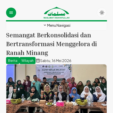
light_mode
menu
expand_more
Menu Navigasi
Semangat Berkonsolidasi dan
Bertransformasi Menggelora di
Ranah Minang
calendar_month
Sabtu, 16 Mei 2026
Berita
Wilayah