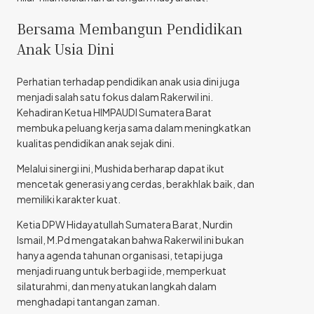
Bersama Membangun Pendidikan
Anak Usia Dini
Perhatian terhadap pendidikan anak usia dini juga
menjadi salah satu fokus dalam Rakerwil ini.
Kehadiran Ketua HIMPAUDI Sumatera Barat
membuka peluang kerja sama dalam meningkatkan
kualitas pendidikan anak sejak dini.
Melalui sinergi ini, Mushida berharap dapat ikut
mencetak generasi yang cerdas, berakhlak baik, dan
memiliki karakter kuat.
Ketia DPW Hidayatullah Sumatera Barat, Nurdin
Ismail, M.Pd mengatakan bahwa Rakerwil ini bukan
hanya agenda tahunan organisasi, tetapi juga
menjadi ruang untuk berbagi ide, memperkuat
silaturahmi, dan menyatukan langkah dalam
menghadapi tantangan zaman.