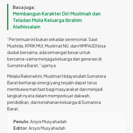
Baca juga:
Membangun Karakter Diri Muslimah dan
Teladan Mulia Keluarga Ibrahim
Alaihissalam
“Pertemuan ini bukan sekadar seremonial. Saat
Mushida, KPRK MUI, Muslimat NU, dan HIMPAUDI bisa
duduk bersama, ada semangat besar untuk
bersama-sama menjaga keluarga dan generasi di
Sumatera Barat,” ujarnya.
Melalui Rakerwil ini, Muslimat Hidayatullah Sumatera
Barat berharap sinergi yang terjalin dapat terus
membawa manfaat bagi masyarakat dan menjadi
langkah nyata dalam memperkuat dakwah,
pendidikan, dan ketahanan keluarga di Sumatera
Barat.
Penulis
: Arsyis Musyahadah
Editor
: Arsyis Musyahadah