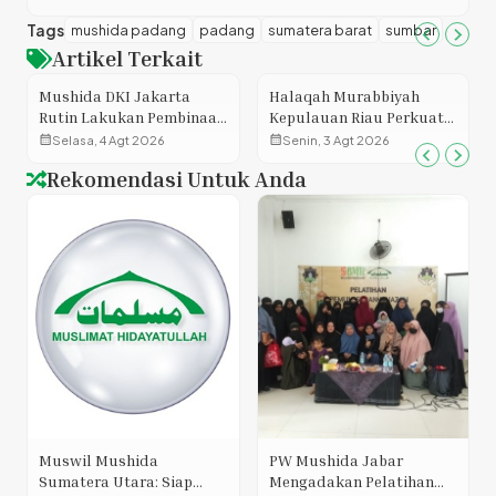
Tags
mushida padang
padang
sumatera barat
sumbar
Artikel Terkait
Mushida DKI Jakarta
Halaqah Murabbiyah
Rutin Lakukan Pembinaan
Kepulauan Riau Perkuat
Keagamaan di Lapas
Kompetensi dan Ruhiyah
calendar_month
calendar_month
Selasa, 4 Agt 2026
Senin, 3 Agt 2026
Perempuan Kelas 2A
Murabbiyah Muslimat
Rekomendasi Untuk Anda
Pondok Bambu
Hidayatullah
Muswil Mushida
PW Mushida Jabar
Sumatera Utara: Siap
Mengadakan Pelatihan