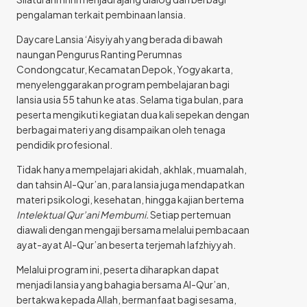
pengalaman terkait pembinaan lansia.
Daycare Lansia ‘Aisyiyah yang berada di bawah
naungan Pengurus Ranting Perumnas
Condongcatur, Kecamatan Depok, Yogyakarta,
menyelenggarakan program pembelajaran bagi
lansia usia 55 tahun ke atas. Selama tiga bulan, para
peserta mengikuti kegiatan dua kali sepekan dengan
berbagai materi yang disampaikan oleh tenaga
pendidik profesional.
Tidak hanya mempelajari akidah, akhlak, muamalah,
dan tahsin Al-Qur’an, para lansia juga mendapatkan
materi psikologi, kesehatan, hingga kajian bertema
Intelektual Qur’ani Membumi.
Setiap pertemuan
diawali dengan mengaji bersama melalui pembacaan
ayat-ayat Al-Qur’an beserta terjemah lafzhiyyah.
Melalui program ini, peserta diharapkan dapat
menjadi lansia yang bahagia bersama Al-Qur’an,
bertakwa kepada Allah, bermanfaat bagi sesama,