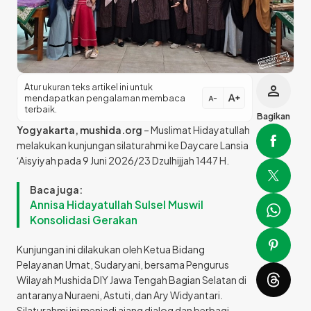
Atur ukuran teks artikel ini untuk
person
text_increase
mendapatkan pengalaman membaca
text_decrease
terbaik.
Bagikan
Yogyakarta, mushida.org
– Muslimat Hidayatullah
melakukan kunjungan silaturahmi ke Daycare Lansia
‘Aisyiyah pada 9 Juni 2026/23 Dzulhijjah 1447 H.
Baca juga:
Annisa Hidayatullah Sulsel Muswil
Konsolidasi Gerakan
Kunjungan ini dilakukan oleh Ketua Bidang
Pelayanan Umat, Sudaryani, bersama Pengurus
Wilayah Mushida DIY Jawa Tengah Bagian Selatan di
antaranya Nuraeni, Astuti, dan Ary Widyantari.
Silaturahmi ini menjadi ajang dialog dan berbagi