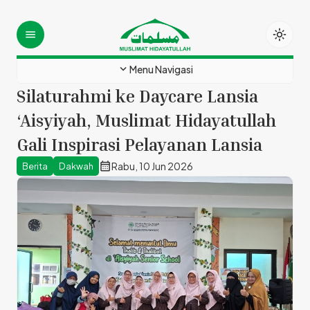
light_mode
menu
expand_more
Menu Navigasi
Silaturahmi ke Daycare Lansia
‘Aisyiyah, Muslimat Hidayatullah
Gali Inspirasi Pelayanan Lansia
calendar_month
Rabu, 10 Jun 2026
Berita
Dakwah