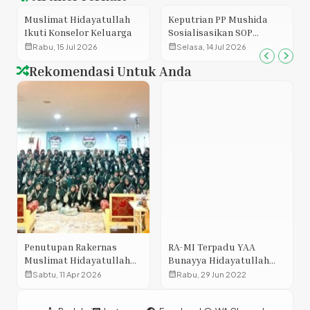
Muslimat Hidayatullah
Keputrian PP Mushida
Ikuti Konselor Keluarga
Sosialisasikan SOP
Dakwah Digital dan
calendar_month
calendar_month
Rabu, 15 Jul 2026
Selasa, 14 Jul 2026
Pembentukan Ikatan
Rekomendasi Untuk Anda
Alumni Keputrian
Penutupan Rakernas
RA-MI Terpadu YAA
Muslimat Hidayatullah
Bunayya Hidayatullah
Tekankan Kemandirian
Makassar Gelar
calendar_month
calendar_month
Sabtu, 11 Apr 2026
Rabu, 29 Jun 2022
dan Transformasi
Penamatan Murid Tahun
Organisasi
Terakhir