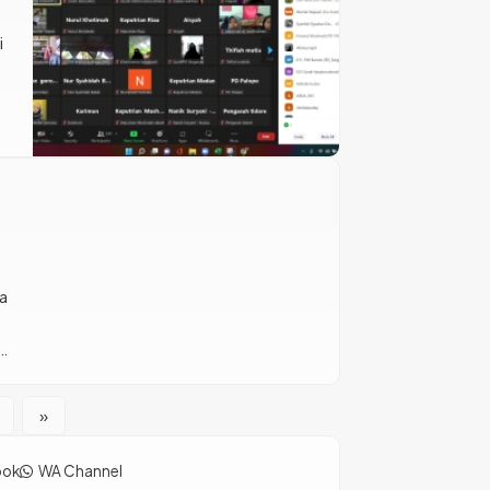
i
ya
t
»
ook
WA Channel