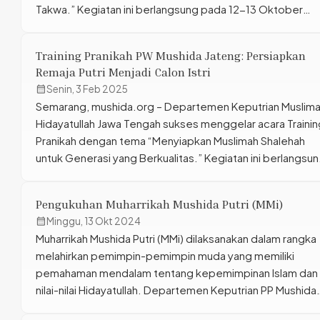
Takwa.” Kegiatan ini berlangsung pada 12-13 Oktober
2024 di Aula Iskandar Pesantren Hidayatullah Timika, Jl.
Poros Mapuru Jawa KM. 09 Timika, Papua. Acara ini diikuti
Training Pranikah PW Mushida Jateng: Persiapkan
oleh 46 remaja putri dari daerah Nabire dan Timika. Trainin
Remaja Putri Menjadi Calon Istri
Pranikah ini digelar dengan […]
calendar_month
Senin, 3 Feb 2025
Semarang, mushida.org – Departemen Keputrian Muslima
Hidayatullah Jawa Tengah sukses menggelar acara Trainin
Pranikah dengan tema “Menyiapkan Muslimah Shalehah
untuk Generasi yang Berkualitas.” Kegiatan ini berlangsu
di Gedung Dakwah Hidayatullah, Jalan Wonodri No. 41,
Semarang, pada Rabu, 29 Rajab 1446 H (bertepatan
Pengukuhan Muharrikah Mushida Putri (MMi)
dengan 29 Januari 2025). Acara ini diikuti oleh 38 remaja
calendar_month
Minggu, 13 Okt 2024
putri dari berbagai daerah di […]
Muharrikah Mushida Putri (MMi) dilaksanakan dalam rangka
melahirkan pemimpin-pemimpin muda yang memiliki
pemahaman mendalam tentang kepemimpinan Islam dan
nilai-nilai Hidayatullah. Departemen Keputrian PP Mushida
menyelenggarakan Pengukuhan Muharrikah Mushida Putri