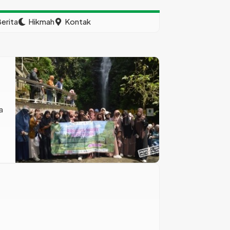
erita
Hikmah
Kontak
a
n,