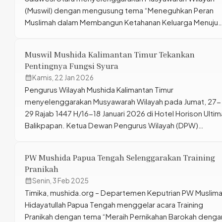
(Muswil) dengan mengusung tema “Meneguhkan Peran
Muslimah dalam Membangun Ketahanan Keluarga Menuju
Indonesia Emas” pada 23–24 Januari 2026. Kegiatan ini
berlangsung di Efthree Homestay, Kotamobagu, Sulawes
Muswil Mushida Kalimantan Timur Tekankan
Utara, dan diikuti oleh 35 peserta yang terdiri dari
Pentingnya Fungsi Syura
Pengurus Wilayah, Pengurus Daerah, Pengurus Cabang,
calendar_month
Kamis, 22 Jan 2026
serta anggota Muslimat Hidayatullah […]
Pengurus Wilayah Mushida Kalimantan Timur
menyelenggarakan Musyawarah Wilayah pada Jumat, 27-
29 Rajab 1447 H/16-18 Januari 2026 di Hotel Horison Ultim
Balikpapan. Ketua Dewan Pengurus Wilayah (DPW)
Hidayatullah Kalimantan Timur, Ustadz Hizbullah,
menyampaikan sambutan dan arahan strategis dalam aca
PW Mushida Papua Tengah Selenggarakan Training
tersebut.‎‎Dalam sambutannya, Ustadz Hizbullah mengawa
Pranikah
dengan mengajak seluruh peserta untuk menyadari
calendar_month
Senin, 3 Feb 2025
tingginya dinamika dan mobilitas organisasi pasca […]
Timika, mushida.org – Departemen Keputrian PW Muslima
Hidayatullah Papua Tengah menggelar acara Training
Pranikah dengan tema “Meraih Pernikahan Barokah denga