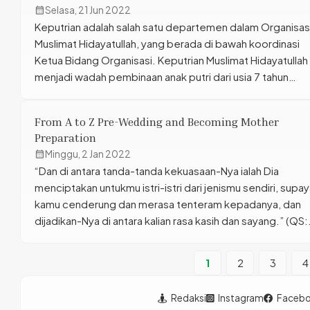
calendar_month
Selasa, 21 Jun 2022
Pasangkayu, Majene dan Polman pada Senin, 4 […]
Keputrian adalah salah satu departemen dalam Organisas
Muslimat Hidayatullah, yang berada di bawah koordinasi
Ketua Bidang Organisasi. Keputrian Muslimat Hidayatullah
menjadi wadah pembinaan anak putri dari usia 7 tahun
sampai remaja yang belum menikah. Anggota keputrian
Muslimat Hidayatullah terhitung saat usia 17 tahun ke atas
From A to Z Pre-Wedding and Becoming Mother
dan menjadi titik fokus pembinaan di Keputrian. Wadah
Preparation
pembinaan yang […]
calendar_month
Minggu, 2 Jan 2022
“Dan di antara tanda-tanda kekuasaan-Nya ialah Dia
menciptakan untukmu istri-istri dari jenismu sendiri, supa
kamu cenderung dan merasa tenteram kepadanya, dan
dijadikan-Nya di antara kalian rasa kasih dan sayang.” (QS:
Ar-Ruum: 21) Halaqoh Tarbiyah Mancanegara (HATIMA)
bekerja sama dengan Departemen Keputrian PP Muslima
1
2
3
4
Hidayatullah menghadirkan webinar pada Jum’at, 31
Desember 2021. Kegiatan virtual ini diikuti […]
Redaksi
Instagram
Faceb