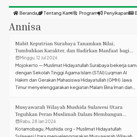
expand_more
Beranda
Tentang Kami
Program
Penyikapan
B
Annisa
Mabit Keputrian Surabaya Tanamkan Nilai,
Tumbuhkan Karakter, dan Hadirkan Manfaat bagi
Umat
calendar_month
Minggu, 12 Jul 2026
Mojokerto — Muslimat Hidayatullah Surabaya bekerja sam
dengan Sekolah Tinggi Agama Islam (STAI) Luqman Al
Hakim dan Gerakan Mahasiswa Hidayatullah (GMH) Jawa
Timur menyelenggarakan kegiatan Malam Bina Iman dan
Takwa (MABIT) Keputrian pada 26–27 Juni 2026 di Pusat
Pendidikan dan Pelatihan (Pusdiklat) Hidayatullah Selolima
Musyawarah Wilayah Mushida Sulawesi Utara
Trawas, Mojokerto. Kegiatan yang diikuti oleh mahasiswi
Teguhkan Peran Muslimah Dalam Membangun
dari berbagai perguruan tinggi ini […]
Ketahanan Keluarga
calendar_month
Rabu, 28 Jan 2026
Kotamobagu, Mushida.org – Muslimat Hidayatullah
Sulawesi Utara menyelenggarakan Musyawarah Wilayah