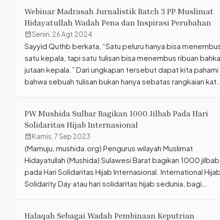
(MMi) secara online, pada Ahad, 13 Oktober 2024. Dalam
Webinar Madrasah Jurnalistik Batch 3 PP Muslimat
sambutannya, Ustadzah Hani Akbar, Ketua Umum PP
Hidayatullah Wadah Pena dan Inspirasi Perubahan
Mushida mengatakan bahwa MMi dibentuk karena genera
calendar_month
Senin, 26 Agt 2024
yang akan selesai […]
Sayyid Quthb berkata, “Satu peluru hanya bisa menembu
satu kepala, tapi satu tulisan bisa menembus ribuan bahk
jutaan kepala.” Dari ungkapan tersebut dapat kita pahami
bahwa sebuah tulisan bukan hanya sebatas rangkaian kat
yang tak bermakna, tapi lebih dari itu. Banyak orang besar
yang menuliskan pemikirannya sehingga dunia melihat da
PW Mushida Sulbar Bagikan 1000 Jilbab Pada Hari
terpengaruh oleh tulisan tersebut. Biro […]
Solidaritas Hijab Internasional
calendar_month
Kamis, 7 Sep 2023
(Mamuju, mushida.org) Pengurus wilayah Muslimat
Hidayatullah (Mushida) Sulawesi Barat bagikan 1000 jilbab
pada Hari Solidaritas Hijab Internasional. International Hija
Solidarity Day atau hari solidaritas hijab sedunia, bagi
Mushida adalah momen penting untuk adakan kegiatan di
tengah masyarakat dengan berbagi jilbab. Dilaksanakan
Halaqah Sebagai Wadah Pembinaan Keputrian
secara serentak di kabupaten Mamuju, Mamuju Tengah,