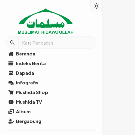
light_mode
search
Beranda
Indeks Berita
Dapada
Infografis
Mushida Shop
Mushida TV
Album
Bergabung