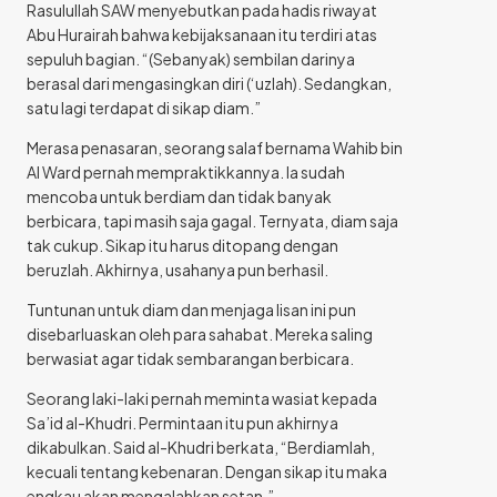
Rasulullah SAW menyebutkan pada hadis riwayat
Abu Hurairah bahwa kebijaksanaan itu terdiri atas
sepuluh bagian. “(Sebanyak) sembilan darinya
berasal dari mengasingkan diri (‘uzlah). Sedangkan,
satu lagi terdapat di sikap diam.”
Merasa penasaran, seorang salaf bernama Wahib bin
Al Ward pernah mempraktikkannya. Ia sudah
mencoba untuk berdiam dan tidak banyak
berbicara, tapi masih saja gagal. Ternyata, diam saja
tak cukup. Sikap itu harus ditopang dengan
beruzlah. Akhirnya, usahanya pun berhasil.
Tuntunan untuk diam dan menjaga lisan ini pun
disebarluaskan oleh para sahabat. Mereka saling
berwasiat agar tidak sembarangan berbicara.
Seorang laki-laki pernah meminta wasiat kepada
Sa’id al-Khudri. Permintaan itu pun akhirnya
dikabulkan. Said al-Khudri berkata, “Berdiamlah,
kecuali tentang kebenaran. Dengan sikap itu maka
engkau akan mengalahkan setan.”