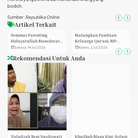
bodoh.
Sumber:
Republika Online
Artikel Terkait
Seminar Parenting
Matangkan Panduan
Hidayatullah Manokwari
Keluarga Qur’ani, MP
Perkuat Sinergi Orang
Mushida Adakan Curah
calendar_month
calendar_month
Selasa, 14 Jul 2026
Kamis, 2 Jul 2026
Tua dan Sekolah dalam
Gagasan Bersama Komite
Rekomendasi Untuk Anda
Mendidik Generasi Saleh
Pakar
Ustadzah Reni Susilowati
Khadijah Masa Kini, Solusi