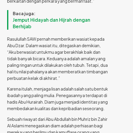
berkaitan dengan perkara yang bermanfaat.”
Baca juga:
Jemput Hidayah dan Hijrah dengan
Berhijab
Rasulullah SAW pernah memberikan wasiat kepada
Abu Dzar. Dalam wasiat itu, ditegaskan demikian,
“Aku berwasiat untukmu agar berakhlak baik dan
tidak banyak bicara. Keduanya adalah amalan yang
paling ringan untuk dilakukan oleh tubuh. Tetapi, dua
hal itu nilai pahalanya akan memberatkan timbangan
perbuatan kelak di akhirat.”
Karena itulah, menjaga lisan adalah salah satu bentuk
ibadah yang paling mulia. Penegasannya terdapat di
hadis Abu Hurairah. Diam juga menjadi identitas yang
membedakan kualitas dan kepribadian seseorang.
Sebuah riwayat dari Abu Abdullah bin Muhriz bin Zahir
Al Aslami menegaskan diam adalah perhiasan bagi
mereka yang berilmu dan kamuflase orang yang