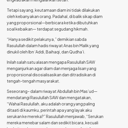
Tetapi sayang, keutamaan diam ini tidak dilakukan
oleh kebanyakan orang. Padahal, di balik sikap diam
yang proporsional—berbicara ketika dibutuhkan
soal kebaikan— terdapat segudang hikmah.
“Hanya sedikit pelakunya,” demikian sabda
Rasulullah dalam hadis riwayat Anas bin Malik yang
dinukil oleh Ibn ‘Addi, Baihaqi, dan Qudha’i.
Inilah salah satu alasan mengapa Rasulullah SAW
menganjurkan agar diam dan menjaga lisan yang
proporsional disosialisasikan dan ditradisikan di
tengah-tengah masyarakat.
Seseorang– dalam riwayat Abdullah bin Mas’ud—
mendatangi Rasulullah SAW dan mengatakan,
“Wahai Rasulullah, aku adalah orang yang paling
ditaati di kaumku, perintah apa yang layak aku
serukan ke mereka?” Rasulullah menjawab, “Serukan
mereka menebar salam dan sedikit bicara, kecuali