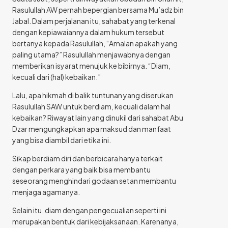
Rasulullah AW pernah bepergian bersama Mu’adz bin
Jabal. Dalam perjalanan itu, sahabat yang terkenal
dengan kepiawaiannya dalam hukum tersebut
bertanya kepada Rasulullah, “Amalan apakah yang
paling utama?” Rasulullah menjawabnya dengan
memberikan isyarat menujuk ke bibirnya. “Diam,
kecuali dari (hal) kebaikan.”
Lalu, apa hikmah di balik tuntunan yang diserukan
Rasulullah SAW untuk berdiam, kecuali dalam hal
kebaikan? Riwayat lain yang dinukil dari sahabat Abu
Dzar mengungkapkan apa maksud dan manfaat
yang bisa diambil dari etika ini.
Sikap berdiam diri dan berbicara hanya terkait
dengan perkara yang baik bisa membantu
seseorang menghindari godaan setan membantu
menjaga agamanya.
Selain itu, diam dengan pengecualian seperti ini
merupakan bentuk dari kebijaksanaan. Karenanya,