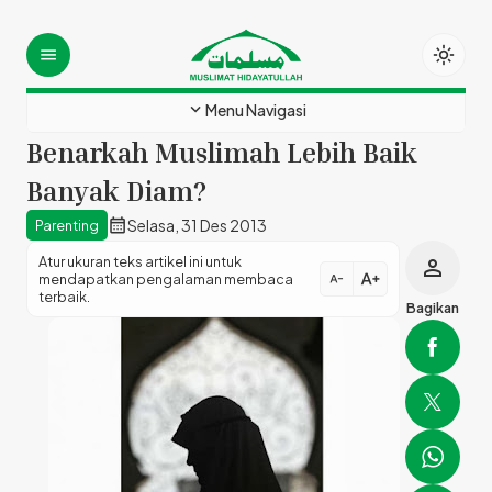
light_mode
menu
expand_more
Menu Navigasi
Benarkah Muslimah Lebih Baik
Banyak Diam?
calendar_month
Selasa, 31 Des 2013
Parenting
Atur ukuran teks artikel ini untuk
person
text_increase
mendapatkan pengalaman membaca
text_decrease
terbaik.
Bagikan