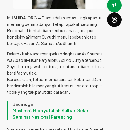
MUSHIDA.ORG —
Diam adalah emas. Ungkapan itu
memang benar adanya. Tetapi, apakah seorang
Muslimah dituntut diam seribu bahasa, apa pun
kondisinya? Imam Suyuthi menulis sebuah kitab
bertajuk Hasan As Samat fi As Shumti.
Dalam kitab yang merupakan ringkasan As Shumtu
wa Adab al-Lisan karya Ibnu Abi Ad Dunya tersebut,
Suyuthi menjawab tentu saja tuntunan diam itu tidak
bersifat mutlak.
Berbicaralah, tetapi membicarakan kebaikan. Dan
berdiamlah bila menyangkut keburukan atau topik-
topik yang tak patut dibicarakan.
Baca juga:
Muslimat Hidayatullah Sulbar Gelar
Seminar Nasional Parenting
Suatu saat, seperti diriwayatkan Ubadah bin Shamit,