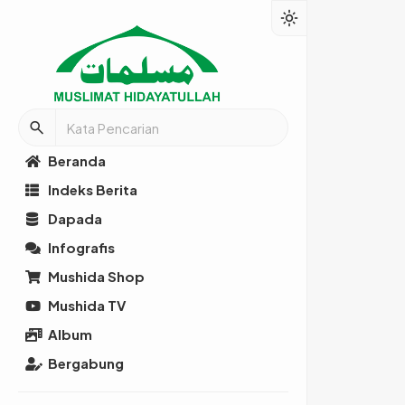
light_mode
search
Beranda
Indeks Berita
Dapada
Infografis
Mushida Shop
Mushida TV
Album
Bergabung