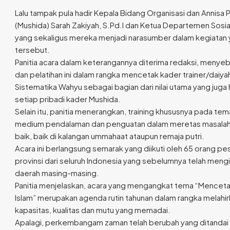
Lalu tampak pula hadir Kepala Bidang Organisasi dan Annisa 
(Mushida) Sarah Zakiyah, S.Pd.I dan Ketua Departemen Sosi
yang sekaligus mereka menjadi narasumber dalam kegiatan 
tersebut.
Panitia acara dalam keterangannya diterima redaksi, menye
dan pelatihan ini dalam rangka mencetak kader trainer/dai
Sistematika Wahyu sebagai bagian dari nilai utama yang juga 
setiap pribadi kader Mushida.
Selain itu, panitia menerangkan, training khususnya pada t
medium pendalaman dan penguatan dalam meretas masala
baik, baik di kalangan ummahaat ataupun remaja putri.
Acara ini berlangsung semarak yang diikuti oleh 65 orang p
provinsi dari seluruh Indonesia yang sebelumnya telah mengik
daerah masing-masing.
Panitia menjelaskan, acara yang mengangkat tema “Mence
Islam” merupakan agenda rutin tahunan dalam rangka melahir
kapasitas, kualitas dan mutu yang memadai.
Apalagi, perkembangam zaman telah berubah yang ditandai d