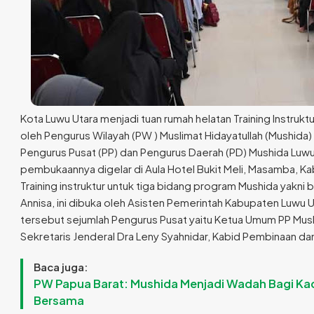
Kota Luwu Utara menjadi tuan rumah helatan Training Instrukt
oleh Pengurus Wilayah (PW ) Muslimat Hidayatullah (Mushida
Pengurus Pusat (PP) dan Pengurus Daerah (PD) Mushida Luwu 
pembukaannya digelar di Aula Hotel Bukit Meli, Masamba, Ka
Training instruktur untuk tiga bidang program Mushida yakni
Annisa, ini dibuka oleh Asisten Pemerintah Kabupaten Luwu Ut
tersebut sejumlah Pengurus Pusat yaitu Ketua Umum PP Mushi
Sekretaris Jenderal Dra Leny Syahnidar, Kabid Pembinaan dan
Baca juga:
PW Papua Barat: Mushida Menjadi Wadah Bagi Kad
Bersama