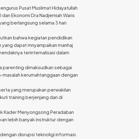
Pengurus Pusat Muslimat Hidayatullah
al dan Ekonomi Dra Nadjemiah Waris
yang berlangsung selama 3 hari
butkan bahwa kegiatan pendidikan
yah yang dapat mnyampaikan manhaj
hendaknya terinternalisasi dalam
ema parenting dimaksudkan sebagai
h-masalah kerumahtanggaan dengan
eserta yang merupakan perwakilan
uti training berjenjang dan di
tak Kader Menyongsong Peradaban
kan lebih banyak instruktur dengan
engan disrupsi teknoligi informasi.