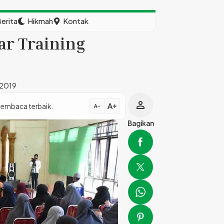
erita
Hikmah
Kontak
ar Training
 2019
person
text_increase
membaca terbaik.
text_decrease
Bagikan