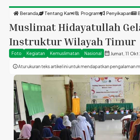
expand_more
Beranda
Tentang Kami
Program
Penyikapan
B
Muslimat Hidayatullah Gel
Instruktur Wilayah Timur
calendar_month
Jumat, 11 Okt
Foto
Kegiatan
Kemuslimatan
Nasional
info
Atur ukuran teks artikel ini untuk mendapatkan pengalaman 