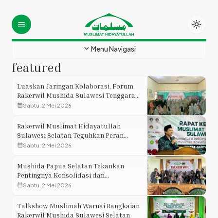
light_mode
menu
expand_more
Menu Navigasi
featured
Luaskan Jaringan Kolaborasi, Forum
Rakerwil Mushida Sulawesi Tenggara
Siapkan Transformasi Organisasi
calendar_month
Sabtu, 2 Mei 2026
Rakerwil Muslimat Hidayatullah
Sulawesi Selatan Teguhkan Peran
Strategis Muslimah
calendar_month
Sabtu, 2 Mei 2026
Mushida Papua Selatan Tekankan
Pentingnya Konsolidasi dan
Pemberdayaan Ekonomi Muslimat Pada
calendar_month
Sabtu, 2 Mei 2026
Rakerwil
Talkshow Muslimah Warnai Rangkaian
Rakerwil Mushida Sulawesi Selatan