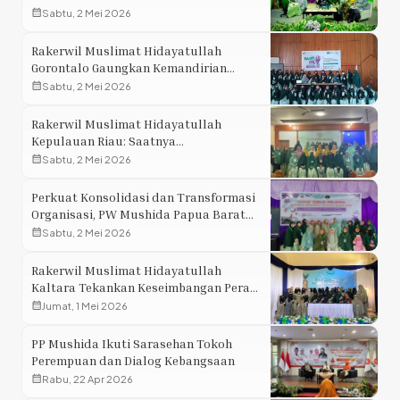
calendar_month
Sabtu, 2 Mei 2026
Rakerwil Muslimat Hidayatullah
Gorontalo Gaungkan Kemandirian
Organisasi
calendar_month
Sabtu, 2 Mei 2026
Rakerwil Muslimat Hidayatullah
Kepulauan Riau: Saatnya
Bertransformasi Tanpa Kehilangan Jati
calendar_month
Sabtu, 2 Mei 2026
Diri
Perkuat Konsolidasi dan Transformasi
Organisasi, PW Mushida Papua Barat
Daya Gelar Rakerwil 2026
calendar_month
Sabtu, 2 Mei 2026
Rakerwil Muslimat Hidayatullah
Kaltara Tekankan Keseimbangan Peran
Muslimah
calendar_month
Jumat, 1 Mei 2026
PP Mushida Ikuti Sarasehan Tokoh
Perempuan dan Dialog Kebangsaan
calendar_month
Rabu, 22 Apr 2026