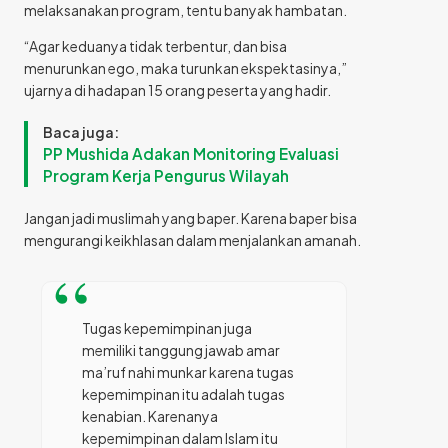
melaksanakan program, tentu banyak hambatan.
“Agar keduanya tidak terbentur, dan bisa
menurunkan ego, maka turunkan ekspektasinya,”
ujarnya di hadapan 15 orang peserta yang hadir.
Baca juga:
PP Mushida Adakan Monitoring Evaluasi
Program Kerja Pengurus Wilayah
Jangan jadi muslimah yang baper. Karena baper bisa
mengurangi keikhlasan dalam menjalankan amanah.
Tugas kepemimpinan juga
memiliki tanggung jawab amar
ma’ruf nahi munkar karena tugas
kepemimpinan itu adalah tugas
kenabian. Karenanya
kepemimpinan dalam Islam itu