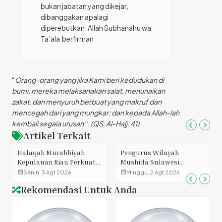
bukan jabatan yang dikejar,
dibanggakan apalagi
diperebutkan. Allah Subhanahu wa
Ta’ala berfirman
“
Orang-orang yang jika Kami beri kedudukan di
bumi, mereka melaksanakan salat, menunaikan
zakat, dan menyuruh berbuat yang makruf dan
mencegah dari yang mungkar; dan kepada Allah-lah
kembali segala urusan’’. (QS. Al-Hajj: 41)
Artikel Terkait
Halaqah Murabbiyah
Pengurus Wilayah
Kepulauan Riau Perkuat
Mushida Sulawesi
Kompetensi dan Ruhiyah
Tenggara Gelar Rapat
calendar_month
calendar_month
Senin, 3 Agt 2026
Minggu, 2 Agt 2026
Murabbiyah Muslimat
Rutin Bulanan, Perkuat
Rekomendasi Untuk Anda
Hidayatullah
Koordinasi dan Evaluasi
Program