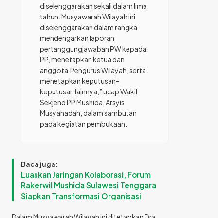
diselenggarakan sekali dalam lima
tahun. Musyawarah Wilayah ini
diselenggarakan dalam rangka
mendengarkan laporan
pertanggungjawaban PW kepada
PP, menetapkan ketua dan
anggota Pengurus Wilayah, serta
menetapkan keputusan-
keputusan lainnya,” ucap Wakil
Sekjend PP Mushida, Arsyis
Musyahadah, dalam sambutan
pada kegiatan pembukaan.
Baca juga:
Luaskan Jaringan Kolaborasi, Forum
Rakerwil Mushida Sulawesi Tenggara
Siapkan Transformasi Organisasi
Dalam Musyawarah Wilayah ini ditetapkan Dra.