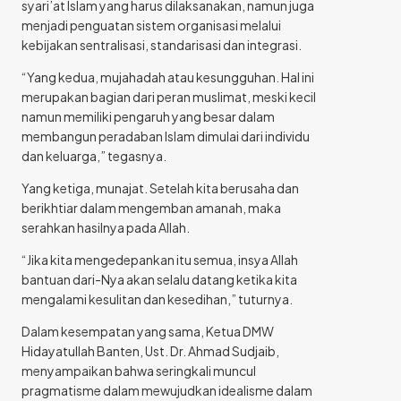
syari’at Islam yang harus dilaksanakan, namun juga
menjadi penguatan sistem organisasi melalui
kebijakan sentralisasi, standarisasi dan integrasi.
“Yang kedua, mujahadah atau kesungguhan. Hal ini
merupakan bagian dari peran muslimat, meski kecil
namun memiliki pengaruh yang besar dalam
membangun peradaban Islam dimulai dari individu
dan keluarga,” tegasnya.
Yang ketiga, munajat. Setelah kita berusaha dan
berikhtiar dalam mengemban amanah, maka
serahkan hasilnya pada Allah.
“Jika kita mengedepankan itu semua, insya Allah
bantuan dari-Nya akan selalu datang ketika kita
mengalami kesulitan dan kesedihan,” tuturnya.
Dalam kesempatan yang sama, Ketua DMW
Hidayatullah Banten, Ust. Dr. Ahmad Sudjaib,
menyampaikan bahwa seringkali muncul
pragmatisme dalam mewujudkan idealisme dalam