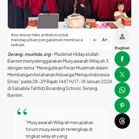
Atur ukuran teks artikel ini untuk
person
text_increase
mendapatkan pengalaman membaca
text_decrease
terbaik.
Bagikan
Serang, mushida.org
– Muslimat Hidayatullah
Banten menyelenggarakan Musyawarah Wilayah 3
dengan tema “Meneguhkan Peran Muslimah dalam
Membangun Ketahanan Keluarga Menuju Indonesia
Emas” pada 28-29 Rajab 1447 H/17-18 Januari 2026
di Salsabila Tahfidz Boarding School, Serang,
Banten.
“Musyawarah Wilayah merupakan
forum musyawarah terlengkap di
tingkat wilayah yang