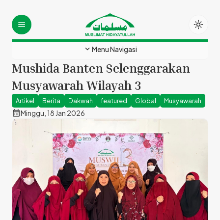
light_mode
menu
expand_more
Menu Navigasi
Mushida Banten Selenggarakan
Musyawarah Wilayah 3
Artikel
Berita
Dakwah
featured
Global
Musyawarah
calendar_month
Minggu, 18 Jan 2026