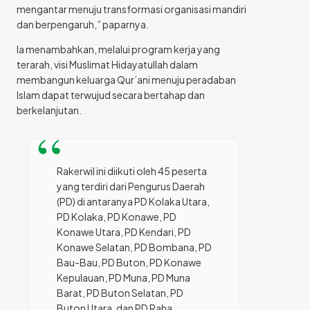
mengantar menuju transformasi organisasi mandiri
dan berpengaruh,” paparnya.
Ia menambahkan, melalui program kerja yang
terarah, visi Muslimat Hidayatullah dalam
membangun keluarga Qur’ani menuju peradaban
Islam dapat terwujud secara bertahap dan
berkelanjutan.
Rakerwil ini diikuti oleh 45 peserta
yang terdiri dari Pengurus Daerah
(PD) di antaranya PD Kolaka Utara,
PD Kolaka, PD Konawe, PD
Konawe Utara, PD Kendari, PD
Konawe Selatan, PD Bombana, PD
Bau-Bau, PD Buton, PD Konawe
Kepulauan, PD Muna, PD Muna
Barat, PD Buton Selatan, PD
Buton Utara, dan PD Raha.