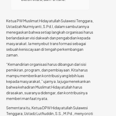
Ketua PW Muslimat Hidayatullah Sulawesi Tenggara,
Ustadzah Nurmiyanti, S.Pd.I, dalam sambutannya
menegaskan bahwa setiap langkah organisasi harus
berlandaskan visi dakwah dan pengabdian kepada
masyarakat. Ia menyebut transformasi sebagai
sebuah keniscayaan di tengah perkembangan
zaman.
“Kemandirian organisasi harus dibangun dari sisi
pemikiran, program, dan pembiayaan. Kita harus
mampu memberikan kontribusi yang lebih luas
kepada masyarakat,” ujarnya. Ia juga menekankan
bahwa kehadiran Muslimat Hidayatullah harus
dirasakan, suaranya didengar, dan kontribusinya
memberi manfaat nyata.
Sementara itu, Ketua DPW Hidayatullah Sulawesi
Tenggara, Ustadz Lutfiuddin, S.S., M.Pd., menyoroti