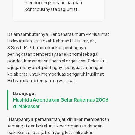
mendorong kemandirian dan
kontribusi nyata bagi umat.
Dalam sambutannya, Bendahara Umum PP Muslimat
Hidayatullah, Ustadzah Rahmah El-Halimiyah,
S.Sos.I., M.Pd., menekankan pentingnya
peningkatan pemberdayaan ekonomi sebagai
pondasi kemandirian finansial organisasi. Selain itu,
ia juga menyoroti pentingnya penguatan jaringan
kolaborasi untuk memperluas pengaruh Muslimat
Hidayatullah di tengah masyarakat.
Baca juga:
Mushida Agendakan Gelar Rakernas 2006
di Makassar
“Harapannya, pemahaman jati diri akan memberikan
semangat dan bekal untuk berorganisasi dengan
baik. Konsolidasi jati diri yang kita miliki akan