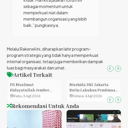
sebagai momentum untuk
memperkuat niat dalam
membangun organisasi yang lebih
baik,” pungkasnya.
Melalui Rakerwil ini, diharapkan lahir program-
program strategis yang tidak hanya memperkuat
internal organisasi, tetapi juga memberikan dampak
luas bagi masyarakat dan umat.
Artikel Terkait
PD Muslimat
Mushida DKI Jakarta
Hidayatullah Jember
Rutin Lakukan Pembinaan
Matangkan Program
Keagamaan di Lapas
calendar_month
calendar_month
Rabu, 5 Agt 2026
Selasa, 4 Agt 2026
Kerja, Perkuat Sinergi
Perempuan Kelas 2A
Rekomendasi Untuk Anda
Menuju Organisasi yang
Pondok Bambu
Menginspirasi