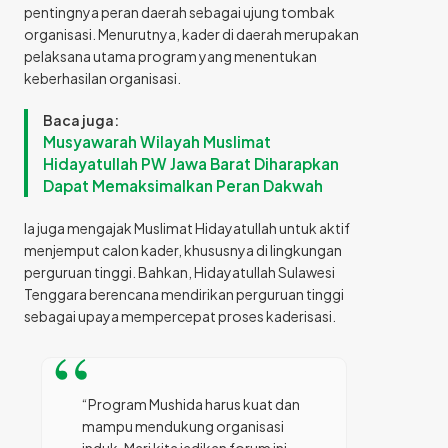
pentingnya peran daerah sebagai ujung tombak
organisasi. Menurutnya, kader di daerah merupakan
pelaksana utama program yang menentukan
keberhasilan organisasi.
Baca juga:
Musyawarah Wilayah Muslimat
Hidayatullah PW Jawa Barat Diharapkan
Dapat Memaksimalkan Peran Dakwah
Ia juga mengajak Muslimat Hidayatullah untuk aktif
menjemput calon kader, khususnya di lingkungan
perguruan tinggi. Bahkan, Hidayatullah Sulawesi
Tenggara berencana mendirikan perguruan tinggi
sebagai upaya mempercepat proses kaderisasi.
“Program Mushida harus kuat dan
mampu mendukung organisasi
induk. Mari kita jadikan forum ini