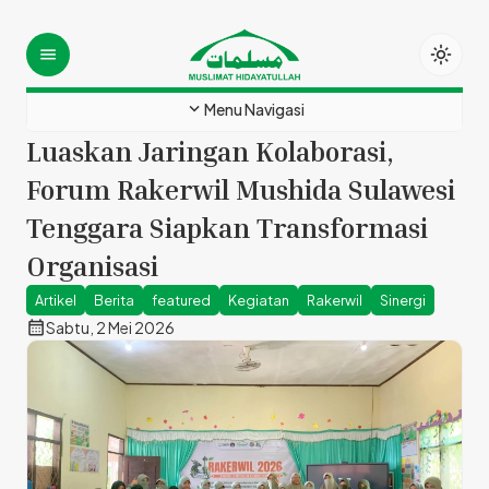
light_mode
menu
expand_more
Menu Navigasi
Luaskan Jaringan Kolaborasi,
Forum Rakerwil Mushida Sulawesi
Tenggara Siapkan Transformasi
Organisasi
Artikel
Berita
featured
Kegiatan
Rakerwil
Sinergi
calendar_month
Sabtu, 2 Mei 2026