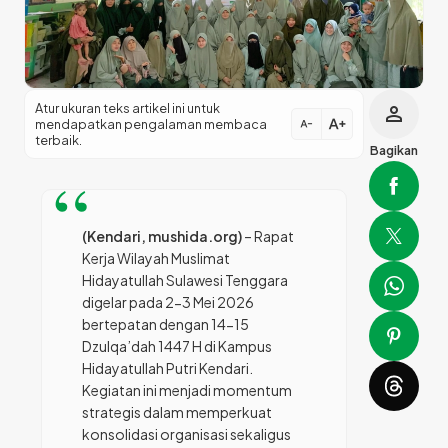
Atur ukuran teks artikel ini untuk
person
text_increase
mendapatkan pengalaman membaca
text_decrease
terbaik.
Bagikan
(Kendari, mushida.org)
– Rapat
Kerja Wilayah Muslimat
Hidayatullah Sulawesi Tenggara
digelar pada 2-3 Mei 2026
bertepatan dengan 14-15
Dzulqa’dah 1447 H di Kampus
Hidayatullah Putri Kendari.
Kegiatan ini menjadi momentum
strategis dalam memperkuat
konsolidasi organisasi sekaligus