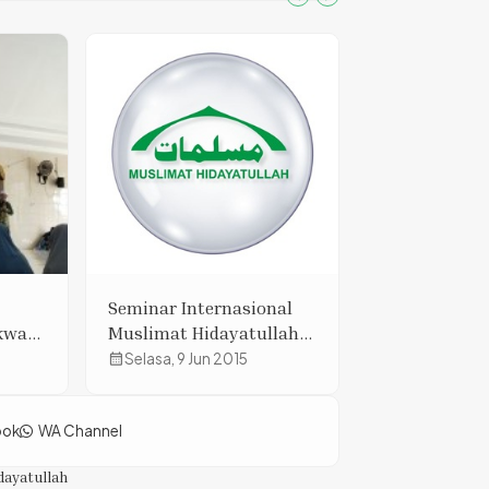
untuk Mewu
Generasi Ins
Seminar Internasional
Kokohkan Jati
kwari
Muslimat Hidayatullah
Mushida Sel
ang
di Jakarta
Webinar Peng
calendar_month
Selasa, 9 Jun 2015
calendar_month
Senin, 3 Feb
lam
Diri Kader M
Saleh
Hidayatullah
ook
WA Channel
dayatullah