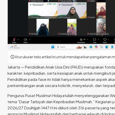
info
Atur ukuran teks artikel ini untuk mendapatkan pengalaman 
Jakarta — Pendidikan Anak Usia Dini (PAUD) merupakan fon
karakter, kepribadian, serta kesiapan anak untuk mengikuti j
Pendidikan pada fase ini tidak hanya menekankan aspek a
perkembangan anak secara holistik, menyeluruh, dan terpad
Pengurus Pusat Muslimat Hidayatullah menyelenggarakan We
tema “Dasar Tarbiyah dan Kepribadian Muslimah.” Kegiatan y
2026/27 Dzulhijjah 1447 H ini diikuti oleh 316 peserta yang ter
anggota Muslimat Hidayatullah dari berbagai wilayah di Indon