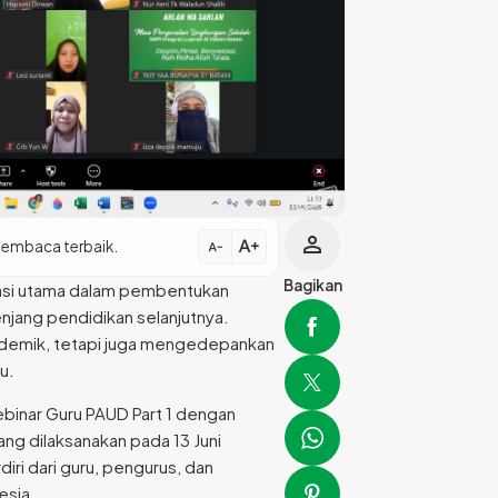
person
text_increase
membaca terbaik.
text_decrease
Bagikan
dasi utama dalam pembentukan
enjang pendidikan selanjutnya.
kademik, tetapi juga mengedepankan
u.
binar Guru PAUD Part 1 dengan
ang dilaksanakan pada 13 Juni
diri dari guru, pengurus, dan
esia.