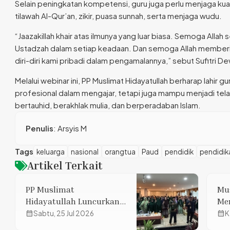
Selain peningkatan kompetensi, guru juga perlu menjaga kuali
tilawah Al-Qur’an, zikir, puasa sunnah, serta menjaga wudu.
“Jaazakillah khair atas ilmunya yang luar biasa. Semoga All
Ustadzah dalam setiap keadaan. Dan semoga Allah membe
diri-diri kami pribadi dalam pengamalannya,” sebut Sufitri D
Melalui webinar ini, PP Muslimat Hidayatullah berharap lahir 
profesional dalam mengajar, tetapi juga mampu menjadi t
bertauhid, berakhlak mulia, dan berperadaban Islam.
Penulis
: Arsyis M
Tags
keluarga
nasional
orangtua
Paud
pendidik
pendidik
Artikel Terkait
PP Muslimat
Mus
Hidayatullah Luncurkan
Men
Mushida Centre, Majelis
ada
calendar_month
Sabtu, 25 Jul 2026
calendar_month
K
Qur’an Lansia, dan
Pe