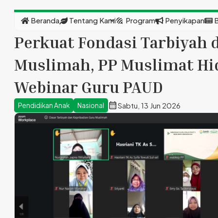
expand_more
Beranda
Tentang Kami
Program
Penyikapan
B
Perkuat Fondasi Tarbiyah 
Muslimah, PP Muslimat Hid
Webinar Guru PAUD
calendar_month
Sabtu, 13 Jun 2026
Pendidikan Anak
Nasional