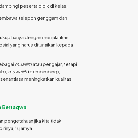
ampingi peserta didik di kelas.
sih membawa telepon genggam dan
 cukup hanya dengan menjalankan
osial yang harus ditunaikan kepada
sebagai
muallim
atau pengajar, tetapi
ab),
muwajjih
(pembimbing),
k senantiasa meningkatkan kualitas
n Bertaqwa
 pengetahuan jika kita tidak
rinya,” ujarnya.