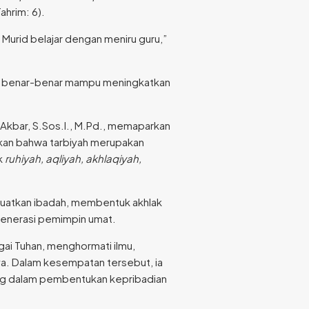
ahrim: 6).
. Murid belajar dengan meniru guru,”
tapi benar-benar mampu meningkatkan
 Akbar, S.Sos.I., M.Pd., memaparkan
askan bahwa tarbiyah merupakan
k
ruhiyah, aqliyah, akhlaqiyah,
guatkan ibadah, membentuk akhlak
enerasi pemimpin umat.
gai Tuhan, menghormati ilmu,
ya. Dalam kesempatan tersebut, ia
ing dalam pembentukan kepribadian