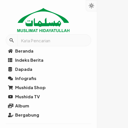
light_mode
search
Beranda
Indeks Berita
Dapada
Infografis
Mushida Shop
Mushida TV
Album
Bergabung