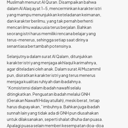
Muslimah menurut Al Quran. Disampaikan bahwa
dalam Al Alaq ayat 1-5, mencerminkan karakter istri
yang mampu menunjukkan keteladanan keimanan,
dan karakter berilmu, yang tak pernah berhenti
mencari ilmu walau usia terus berjalan. Bahkan
seorang istri harus memiliki rencana belajar yang
terus-menerus, sehingga setiap saat dirinya
senantiasa bertambah potensinya.
Selanjutnya dalam surat Al Qalam, ditunjukkan
karakter istri yang menjaga akhlaqul karimahnya,
agar diteladani oleh anak. Dalam surat Al Muzammil
pun, disiratkan karakter istri yang terus menerus
menjaga kualitas ruhiyah dan ibadahnya.
“Konsistensi dalam ibadah nawafil selalu
ditingkatkan. Penguatan ibadah melalui GNH
(Gerakan Nawafil Hidayatullah), meski berat, tetap
harus diupayakan,” imbuhnya. Bahkan juga ibadah
sunnah lain yang tidak ada di GNH pun diusahakan
untuk dilaksanakan, seperti shalat dhuha dan puasa.
Apalagi puasa selain memberi kesempatan doa-doa