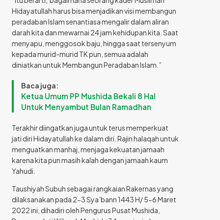
Hidayatullah harus bisa menjadikan visi membangun
peradaban Islam senantiasa mengalir dalam aliran
darah kita dan mewarnai 24 jam kehidupan kita. Saat
menyapu, menggosok baju, hingga saat tersenyum
kepada murid-murid TK pun, semua adalah
diniatkan untuk Membangun Peradaban Islam.”
Baca juga:
Ketua Umum PP Mushida Bekali 8 Hal
Untuk Menyambut Bulan Ramadhan
Terakhir diingatkan juga untuk terus memperkuat
jati diri Hidayatullah ke dalam diri. Rajin halaqah untuk
menguatkan manhaj, menjaga kekuatan jamaah
karena kita pun masih kalah dengan jamaah kaum
Yahudi.
Taushiyah Subuh sebagai rangkaian Rakernas yang
dilaksanakan pada 2-3 Sya’bann 1443 H/ 5-6 Maret
2022 ini, dihadiri oleh Pengurus Pusat Mushida,