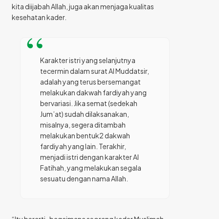
kita diijabah Allah, juga akan menjaga kualitas
kesehatan kader.
Karakter istri yang selanjutnya
tecermin dalam surat Al Muddatsir,
adalah yang terus bersemangat
melakukan dakwah fardiyah yang
bervariasi. Jika semat (sedekah
Jum’at) sudah dilaksanakan,
misalnya, segera ditambah
melakukan bentuk2 dakwah
fardiyah yang lain. Terakhir,
menjadi istri dengan karakter Al
Fatihah, yang melakukan segala
sesuatu dengan nama Allah.
“Itu berarti, bagaimana seorang kader Muslimah