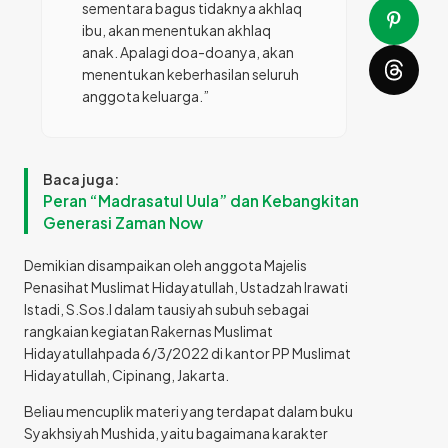
sementara bagus tidaknya akhlaq
ibu, akan menentukan akhlaq
anak. Apalagi doa-doanya, akan
menentukan keberhasilan seluruh
anggota keluarga.”
Baca juga:
Peran “Madrasatul Uula” dan Kebangkitan
Generasi Zaman Now
Demikian disampaikan oleh anggota Majelis
Penasihat Muslimat Hidayatullah, Ustadzah Irawati
Istadi, S.Sos.I dalam tausiyah subuh sebagai
rangkaian kegiatan Rakernas Muslimat
Hidayatullahpada 6/3/2022 di kantor PP Muslimat
Hidayatullah, Cipinang, Jakarta.
Beliau mencuplik materi yang terdapat dalam buku
Syakhsiyah Mushida, yaitu bagaimana karakter