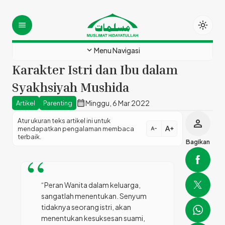
light_mode
menu
expand_more
Menu Navigasi
Karakter Istri dan Ibu dalam
Syakhsiyah Mushida
calendar_month
Minggu, 6 Mar 2022
Artikel
Parenting
Atur ukuran teks artikel ini untuk
person
text_increase
mendapatkan pengalaman membaca
text_decrease
terbaik.
Bagikan
“Peran Wanita dalam keluarga,
sangatlah menentukan. Senyum
tidaknya seorang istri, akan
menentukan kesuksesan suami,