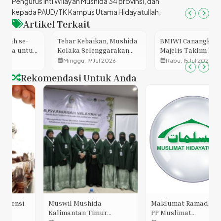
Pengurus Inti Wilayah Mushida 34 provinsi, dan
kepada PAUD/TK Kampus Utama Hidayatullah.
Artikel Terkait
Tebar Kebaikan, Mushida
BMIWI Canangkan Hari
Kolaka Selenggarakan
Majelis Taklim Nasional
Sedekah Jum’at
pada Milad ke-59 di
calendar_month
calendar_month
Minggu, 19 Jul 2026
Rabu, 15 Jul 2026
Masjid Istiqlal
Rekomendasi Untuk Anda
Muswil Mushida
Maklumat Ramadhan 1436
Kalimantan Timur
PP Muslimat