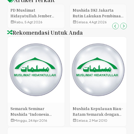
PD Muslimat
Mushida DKI Jakarta
Hidayatullah Jember
Rutin Lakukan Pembinaan
Matangkan Program
Keagamaan di Lapas
calendar_month
calendar_month
Rabu, 5 Agt 2026
Selasa, 4 Agt 2026
Kerja, Perkuat Sinergi
Perempuan Kelas 2A
Rekomendasi Untuk Anda
Menuju Organisasi yang
Pondok Bambu
Menginspirasi
Semarak Seminar
Mushida Kepulauan Riau-
Mushida “Indonesia
Batam Semarak dengan
Bebas LGBT” di Majene
Seminar Pendidikan
calendar_month
calendar_month
Minggu, 24 Apr 2016
Selasa, 2 Mar 2010